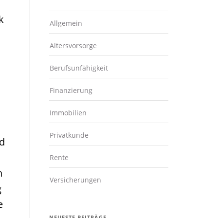
k
Allgemein
Altersvorsorge
Berufsunfähigkeit
Finanzierung
Immobilien
Privatkunde
nd
Rente
n
Versicherungen
g
e
NEUESTE BEITRÄGE