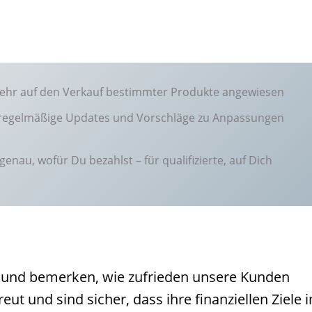
t mehr auf den Verkauf bestimmter Produkte angewiesen
t regelmäßige Updates und Vorschläge zu Anpassungen
genau, wofür Du bezahlst – für qualifizierte, auf Dich
an und bemerken, wie zufrieden unsere Kunden
reut und sind sicher, dass ihre finanziellen Ziele 