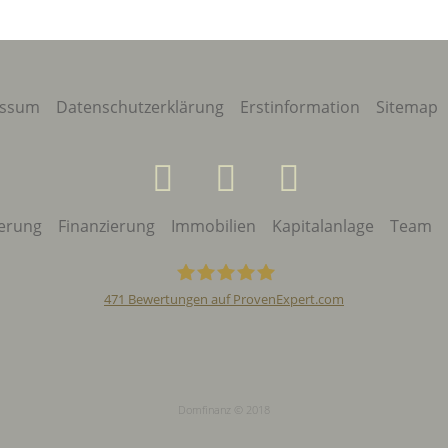
essum
Datenschutzerklärung
Erstinformation
Sitemap
erung
Finanzierung
Immobilien
Kapitalanlage
Team
471
Bewertungen auf ProvenExpert.com
Domfinanz GmbH &
Co. KG
Domfinanz © 2018