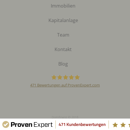
Immobilien
Kapitalanlage
Team
Kontakt
Blog
471
Bewertungen auf ProvenExpert.com
Domfinanz GmbH &
Co. KG
Domfinanz © 2018
471 Kundenbewertungen